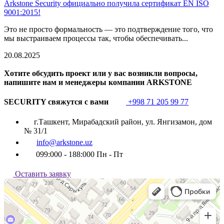
Arkstone Security официально получила сертификат EN ISO
9001:2015!
Это не просто формальность — это подтверждение того, что
мы выстраиваем процессы так, чтобы обеспечивать...
20.08.2025
Хотите обсудить проект или у вас возникли вопросы,
напишите нам и менеджеры компании ARKSTONE
SECURITY свяжутся с вами
+998 71 205 99 77
г.Ташкент, Мирабадский район, ул. Янгизамон, дом
№ 31/1
info@arkstone.uz
099:000 - 188:000 Пн - Пт
Оставить заявку
Ташкент
Улица Янгизамон, 31/1 — Яндекс Карты