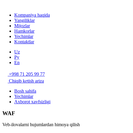
Kompaniya haqida
Yangiliklar
Mijozlar
Hamkorlar
Yechimlar
Kontaktlar
Uz
Ру
En
+998 71 205 99 77
Chiqib ketish ariza
Bosh sahifa
Yechimlar
Axborot xavfsizligi
WAF
Veb-ilovalarni hujumlardan himoya qilish