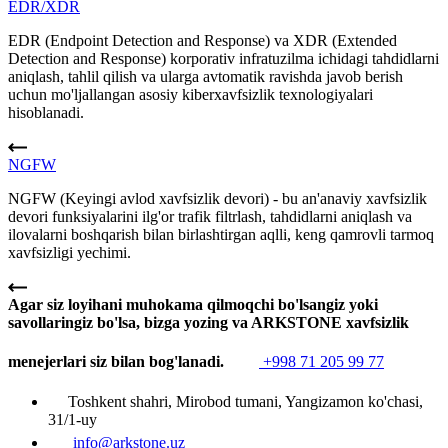
EDR/XDR
EDR (Endpoint Detection and Response) va XDR (Extended
Detection and Response) korporativ infratuzilma ichidagi tahdidlarni
aniqlash, tahlil qilish va ularga avtomatik ravishda javob berish
uchun mo'ljallangan asosiy kiberxavfsizlik texnologiyalari
hisoblanadi.
NGFW
NGFW (Keyingi avlod xavfsizlik devori) - bu an'anaviy xavfsizlik
devori funksiyalarini ilg'or trafik filtrlash, tahdidlarni aniqlash va
ilovalarni boshqarish bilan birlashtirgan aqlli, keng qamrovli tarmoq
xavfsizligi yechimi.
Agar siz loyihani muhokama qilmoqchi bo'lsangiz yoki
savollaringiz bo'lsa, bizga yozing va ARKSTONE xavfsizlik
menejerlari siz bilan bog'lanadi.
+998 71 205 99 77
Toshkent shahri, Mirobod tumani, Yangizamon ko'chasi,
31/1-uy
info@arkstone.uz