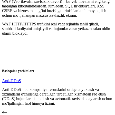
WAF (Veb-ilovalar xavfsizlik devori) – bu veb-ilovalarni eng keng
tarqalgan kibertahdidlardan, jumladan, SQL in’ektsiyalari, XSS,
CSRF va biznes mantig’ini buzishga urinishlardan himoya qilish
uchun mo’ljallangan maxsus xavfsizlik ekrani.
WAF HTTP/HTTPS trafikini real vaqt rejimida tahlil qiladi,
shubhali faoliyatni aniqlaydi va hujumlar zarar yetkazmasdan oldin
ularni bloklaydi.
Boshqalar yechimlar:
Anti-DDoS
Anti-DDoS - bu kompaniya resurslarini ortiqcha yuklash va
xizmatlarni o'chirishga qaratilgan tarqatilgan xizmatdan rad etish
(DDoS) hujumlarini aniqlash va avtomatik ravishda qaytarish uchun
mo'ljallangan faol himoya tizimi.