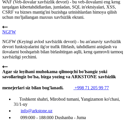
WAF (Veb-ilovalar xavfsizlik devori) - bu veb-ilovalarni eng keng
tarqalgan kibertahdidlardan, jumladan, SQL in'ektsiyalari, XSS,
CSRF va biznes mantig'ini buzishga urinishlardan himoya qilish
uchun mo'ljallangan maxsus xavfsizlik ekrani.
NGFW
NGFW (Keyingi avlod xavfsizlik devori) - bu an'anaviy xavfsizlik
devori funksiyalarini ilg'or trafik filtrlash, tahdidlarni aniqlash va
ilovalarni boshqarish bilan birlashtirgan aqlli, keng qamrovli tarmoq
xavfsizligi yechimi.
Agar siz loyihani muhokama qilmoqchi bo'lsangiz yoki
savollaringiz bo'lsa, bizga yozing va ARKSTONE xavfsizlik
menejerlari siz bilan bog'lanadi.
+998 71 205 99 77
Toshkent shahri, Mirobod tumani, Yangizamon ko'chasi,
31/1-uy
info@arkstone.uz
099:000 - 188:000 Dushanba - Juma