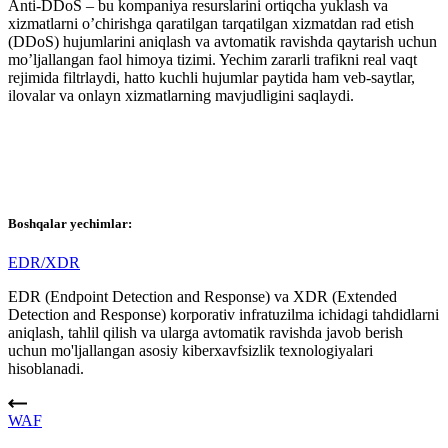
Anti-DDoS – bu kompaniya resurslarini ortiqcha yuklash va
xizmatlarni o’chirishga qaratilgan tarqatilgan xizmatdan rad etish
(DDoS) hujumlarini aniqlash va avtomatik ravishda qaytarish uchun
mo’ljallangan faol himoya tizimi. Yechim zararli trafikni real vaqt
rejimida filtrlaydi, hatto kuchli hujumlar paytida ham veb-saytlar,
ilovalar va onlayn xizmatlarning mavjudligini saqlaydi.
Boshqalar yechimlar:
EDR/XDR
EDR (Endpoint Detection and Response) va XDR (Extended
Detection and Response) korporativ infratuzilma ichidagi tahdidlarni
aniqlash, tahlil qilish va ularga avtomatik ravishda javob berish
uchun mo'ljallangan asosiy kiberxavfsizlik texnologiyalari
hisoblanadi.
WAF