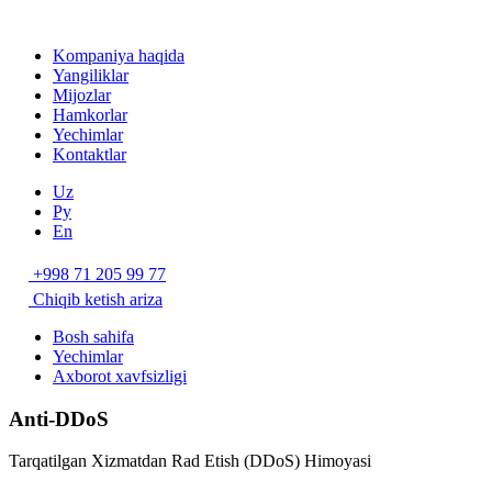
Kompaniya haqida
Yangiliklar
Mijozlar
Hamkorlar
Yechimlar
Kontaktlar
Uz
Ру
En
+998 71 205 99 77
Chiqib ketish ariza
Bosh sahifa
Yechimlar
Axborot xavfsizligi
Anti-DDoS
Tarqatilgan Xizmatdan Rad Etish (DDoS) Himoyasi