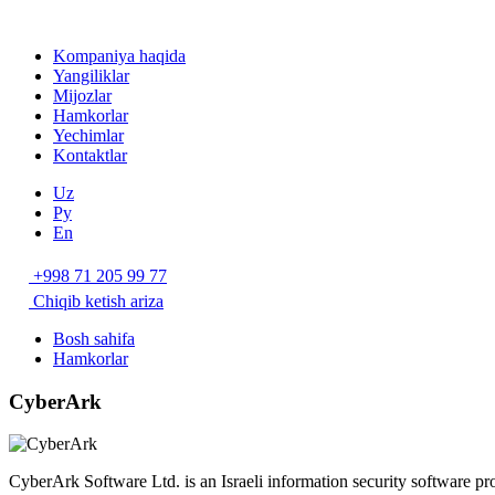
Kompaniya haqida
Yangiliklar
Mijozlar
Hamkorlar
Yechimlar
Kontaktlar
Uz
Ру
En
+998 71 205 99 77
Chiqib ketish ariza
Bosh sahifa
Hamkorlar
CyberArk
CyberArk Software Ltd. is an Israeli information security software p