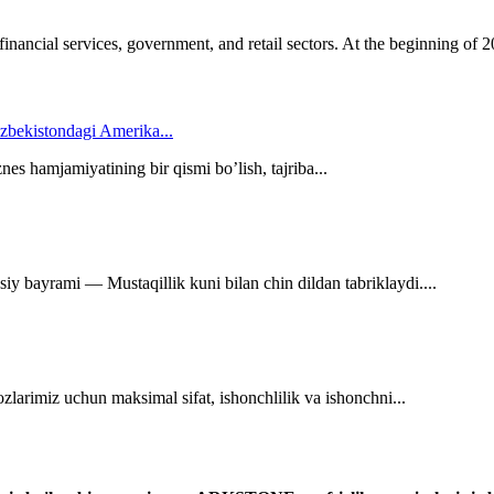
 financial services, government, and retail sectors. At the beginning of
zbekistondagi Amerika...
es hamjamiyatining bir qismi bo’lish, tajriba...
y bayrami — Mustaqillik kuni bilan chin dildan tabriklaydi....
larimiz uchun maksimal sifat, ishonchlilik va ishonchni...