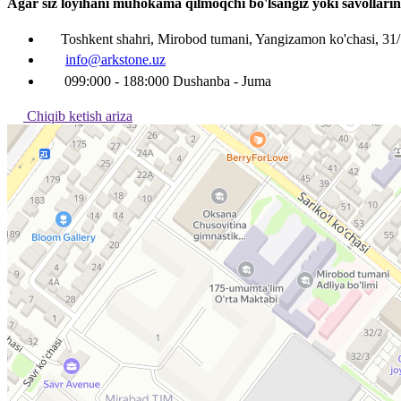
Agar siz loyihani muhokama qilmoqchi bo'lsangiz yoki savollarin
Toshkent shahri, Mirobod tumani, Yangizamon ko'chasi, 31
info@arkstone.uz
099:000 - 188:000 Dushanba - Juma
Chiqib ketish ariza
Ташкент
Улица Янгизамон, 31/1 — Яндекс Карты