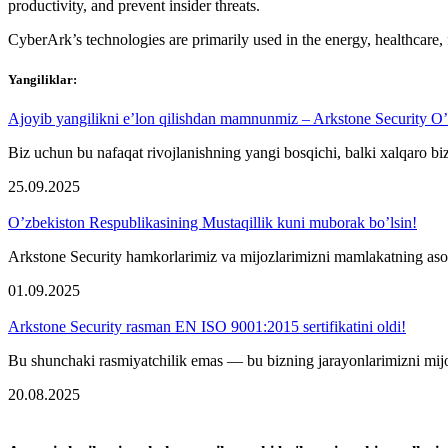
productivity, and prevent insider threats.
CyberArk’s technologies are primarily used in the energy, healthcare,
Yangiliklar:
Ajoyib yangilikni e’lon qilishdan mamnunmiz – Arkstone Security O’
Biz uchun bu nafaqat rivojlanishning yangi bosqichi, balki xalqaro bizn
25.09.2025
O’zbekiston Respublikasining Mustaqillik kuni muborak bo’lsin!
Arkstone Security hamkorlarimiz va mijozlarimizni mamlakatning asosi
01.09.2025
Arkstone Security rasman EN ISO 9001:2015 sertifikatini oldi!
Bu shunchaki rasmiyatchilik emas — bu bizning jarayonlarimizni mijoz
20.08.2025