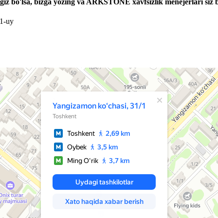
giz bo'lsa, bizga yozing va ARKSTONE xavfsizlik menejerlari siz b
/1-uy