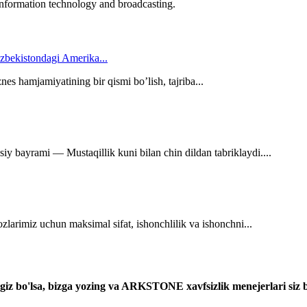
nformation technology and broadcasting.
zbekistondagi Amerika...
es hamjamiyatining bir qismi bo’lish, tajriba...
y bayrami — Mustaqillik kuni bilan chin dildan tabriklaydi....
larimiz uchun maksimal sifat, ishonchlilik va ishonchni...
giz bo'lsa, bizga yozing va ARKSTONE xavfsizlik menejerlari siz b