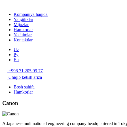
Kompaniya haqida
Yangiliklar
Mijozlar
Hamkorlar
Yechimlar
Kontaktlar
Uz
Ру
En
+998 71 205 99 77
Chiqib ketish ariza
Bosh sahifa
Hamkorlar
Canon
A Japanese multinational engineering company headquartered in Tokyo.