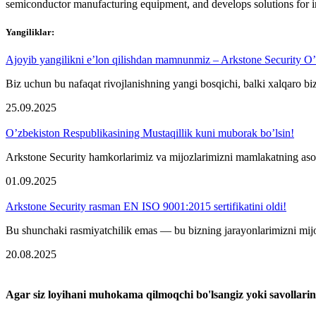
semiconductor manufacturing equipment, and develops solutions for i
Yangiliklar:
Ajoyib yangilikni e’lon qilishdan mamnunmiz – Arkstone Security O’
Biz uchun bu nafaqat rivojlanishning yangi bosqichi, balki xalqaro bizn
25.09.2025
O’zbekiston Respublikasining Mustaqillik kuni muborak bo’lsin!
Arkstone Security hamkorlarimiz va mijozlarimizni mamlakatning asosi
01.09.2025
Arkstone Security rasman EN ISO 9001:2015 sertifikatini oldi!
Bu shunchaki rasmiyatchilik emas — bu bizning jarayonlarimizni mijoz
20.08.2025
Agar siz loyihani muhokama qilmoqchi bo'lsangiz yoki savollarin