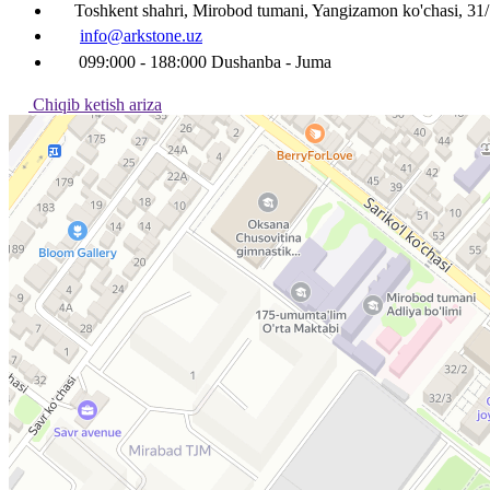
Toshkent shahri, Mirobod tumani, Yangizamon ko'chasi, 31
info@arkstone.uz
099:000 - 188:000 Dushanba - Juma
Chiqib ketish ariza
Ташкент
Улица Янгизамон, 31/1 — Яндекс Карты