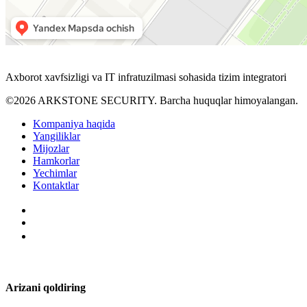
Axborot xavfsizligi va IT infratuzilmasi sohasida tizim integratori
©2026 ARKSTONE SECURITY. Barcha huquqlar himoyalangan.
Kompaniya haqida
Yangiliklar
Mijozlar
Hamkorlar
Yechimlar
Kontaktlar
Arizani qoldiring