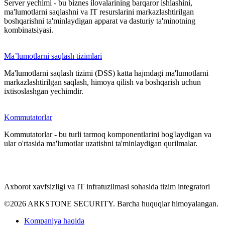
Server yechimi - bu biznes ilovalarining barqaror ishlashini,
ma'lumotlarni saqlashni va IT resurslarini markazlashtirilgan
boshqarishni ta'minlaydigan apparat va dasturiy ta'minotning
kombinatsiyasi.
Ma’lumotlarni saqlash tizimlari
Ma'lumotlarni saqlash tizimi (DSS) katta hajmdagi ma'lumotlarni
markazlashtirilgan saqlash, himoya qilish va boshqarish uchun
ixtisoslashgan yechimdir.
Kommutatorlar
Kommutatorlar - bu turli tarmoq komponentlarini bog'laydigan va
ular o'rtasida ma'lumotlar uzatishni ta'minlaydigan qurilmalar.
Axborot xavfsizligi va IT infratuzilmasi sohasida tizim integratori
©2026 ARKSTONE SECURITY. Barcha huquqlar himoyalangan.
Kompaniya haqida