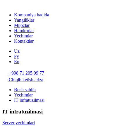
Kompaniya haqida
Yangiliklar
Mijozlar
Hamkorlar
Yechimlar
Kontaktlar
Uz
Ру
En
+998 71 205 99 77
Chiqib ketish ariza
Bosh sahifa
Yechimlar
IT infratuzilmasi
IT infratuzilmasi
Server yechimlari